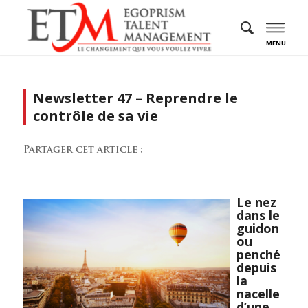
MENU
Newsletter 47 – Reprendre le
contrôle de sa vie
Partager cet article :
Le nez
dans le
guidon
ou
penché
depuis
la
nacelle
d’une