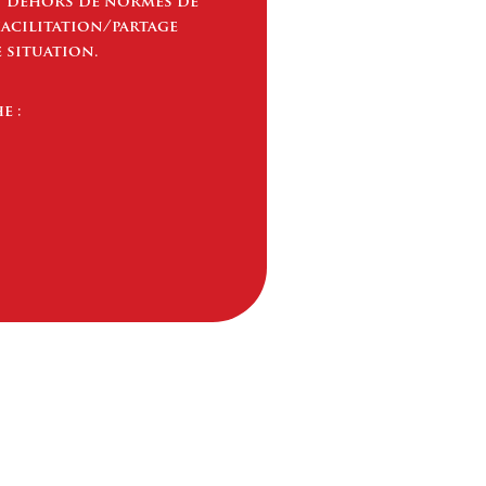
en dehors de normes de
facilitation/partage
e situation.
e :