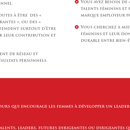
Vous avez besoin de 
onnel.
talents féminins et 
outes à être des «
marque employeur po
rantes », ou des «
Vous cherchez à mie
ttendent surtout d’être
féminins et leur don
r leur contribution et
durable entre bien-
nt de réseau et
ésultats personnels.
urs qui encourage les femmes à développer un leader
alents, leaders, futures dirigeantes ou dirigeantes q