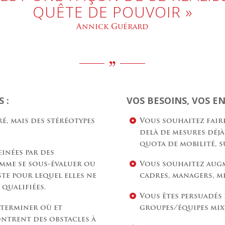
QUÊTE DE POUVOIR »
Annick Guérard
 :
VOS BESOINS, VOS EN
ré, mais des stéréotypes
Vous souhaitez faire
delà de mesures déjà
quota de mobilité, su
einées par des
mme se sous-évaluer ou
Vous souhaitez aug
ste pour lequel elles ne
cadres, managers, m
 qualifiées.
Vous êtes persuadés 
éterminer où et
groupes/équipes mix
ntrent des obstacles à